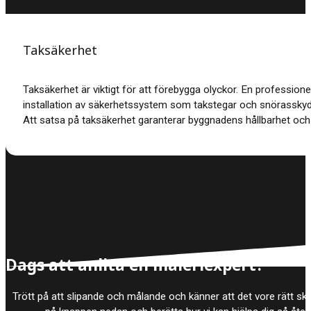
Taksäkerhet
Taksäkerhet är viktigt för att förebygga olyckor. En professione
installation av säkerhetssystem som takstegar och snörasskyd
Att satsa på taksäkerhet garanterar byggnadens hållbarhet och
Dags att anlita en måleriexpert?
Trött på att slipande och målande och känner att det vore rätt skö