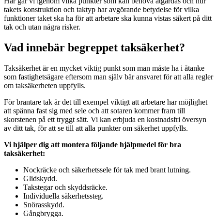
Här går vi igenom vilka punkter som kan behöva åtgärdas och hur
takets konstruktion och taktyp har avgörande betydelse för vilka
funktioner taket ska ha för att arbetare ska kunna vistas säkert på ditt
tak och utan några risker.
Vad innebär begreppet taksäkerhet?
Taksäkerhet är en mycket viktig punkt som man måste ha i åtanke
som fastighetsägare eftersom man själv bär ansvaret för att alla regler
om taksäkerheten uppfylls.
För brantare tak är det till exempel viktigt att arbetare har möjlighet
att spänna fast sig med sele och att sotaren kommer fram till
skorstenen på ett tryggt sätt. Vi kan erbjuda en kostnadsfri översyn
av ditt tak, för att se till att alla punkter om säkerhet uppfylls.
Vi hjälper dig att montera följande hjälpmedel för bra
taksäkerhet:
Nockräcke och säkerhetssele för tak med brant lutning.
Glidskydd.
Takstegar och skyddsräcke.
Individuella säkerhetssteg.
Snörasskydd.
Gångbrygga.