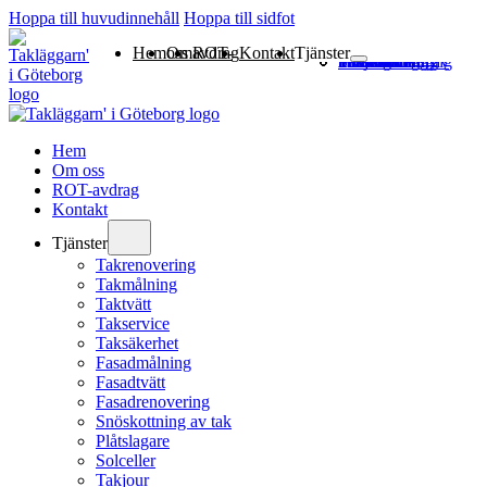
Hoppa till huvudinnehåll
Hoppa till sidfot
Hem
Om oss
ROT-avdrag
Kontakt
Tjänster
Takrenovering
Takmålning
Taktvätt
Takservice
Taksäkerhet
Fasadmålning
Fasadtvätt
Fasadrenovering
Snöskottning av tak
Plåtslagare
Solceller
Takjour
Hem
Om oss
ROT-avdrag
Kontakt
Tjänster
Takrenovering
Takmålning
Taktvätt
Takservice
Taksäkerhet
Fasadmålning
Fasadtvätt
Fasadrenovering
Snöskottning av tak
Plåtslagare
Solceller
Takjour