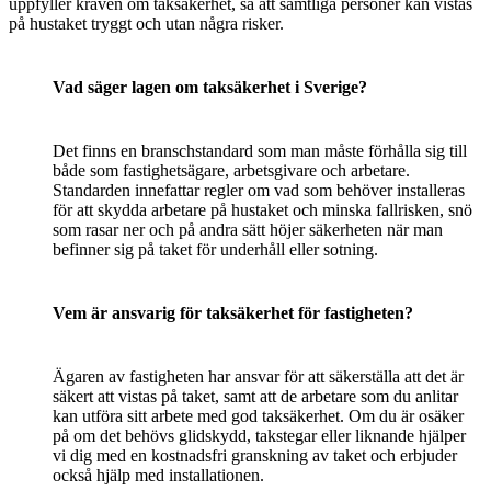
uppfyller kraven om taksäkerhet, så att samtliga personer kan vistas
på hustaket tryggt och utan några risker.
Vad säger lagen om taksäkerhet i Sverige?
Det finns en branschstandard som man måste förhålla sig till
både som fastighetsägare, arbetsgivare och arbetare.
Standarden innefattar regler om vad som behöver installeras
för att skydda arbetare på hustaket och minska fallrisken, snö
som rasar ner och på andra sätt höjer säkerheten när man
befinner sig på taket för underhåll eller sotning.
Vem är ansvarig för taksäkerhet för fastigheten?
Ägaren av fastigheten har ansvar för att säkerställa att det är
säkert att vistas på taket, samt att de arbetare som du anlitar
kan utföra sitt arbete med god taksäkerhet. Om du är osäker
på om det behövs glidskydd, takstegar eller liknande hjälper
vi dig med en kostnadsfri granskning av taket och erbjuder
också hjälp med installationen.