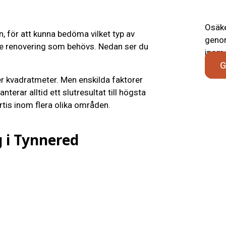
Osäke
n, för att kunna bedöma vilket typ av
genom
de renovering som behövs. Nedan ser du
inom 
G
er kvadratmeter. Men enskilda faktorer
terar alltid ett slutresultat till högsta
tis inom flera olika områden.
 i Tynnered