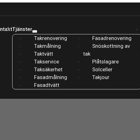
ntakt
Tjänster
Takrenovering
Fasadrenovering
Takmålning
Snöskottning av
Taktvätt
tak
Takservice
Plåtslagare
Taksäkerhet
Solceller
Fasadmålning
Takjour
Fasadtvätt