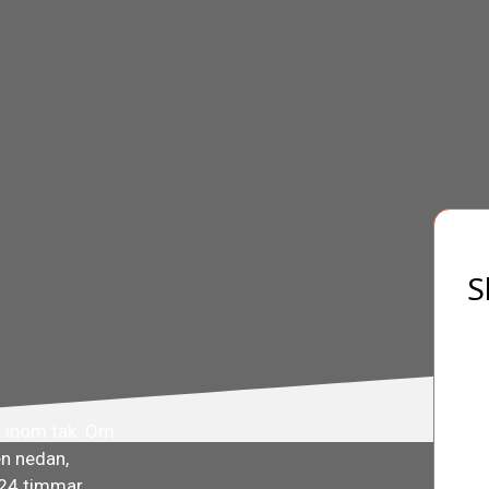
S
t inom tak. Om
en nedan,
 24 timmar.