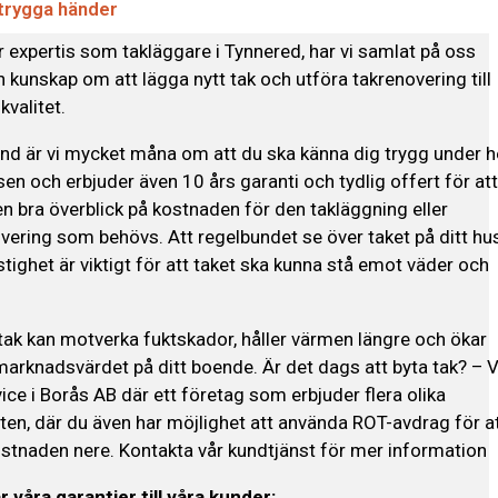
 trygga händer
 expertis som takläggare i Tynnered, har vi samlat på oss
 kunskap om att lägga nytt tak och utföra takrenovering till
kvalitet.
d är vi mycket måna om att du ska känna dig trygg under h
en och erbjuder även 10 års garanti och tydlig offert för at
en bra överblick på kostnaden för den takläggning eller
vering som behövs. Att regelbundet se över taket på ditt hu
astighet är viktigt för att taket ska kunna stå emot väder och
 tak kan motverka fuktskador, håller värmen längre och ökar
arknadsvärdet på ditt boende. Är det dags att byta tak? – V
ice i Borås AB där ett företag som erbjuder flera olika
ten, där du även har möjlighet att använda ROT-avdrag för a
ostnaden nere. Kontakta vår kundtjänst för mer information
r våra garantier till våra kunder: