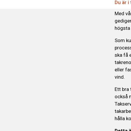
Du är i
Med vår
gedigen
högsta 
Som kun
process
ska få 
takreno
eller f
vind.
Ett bra
också m
Takserv
takarbe
hålla k
Detta ä