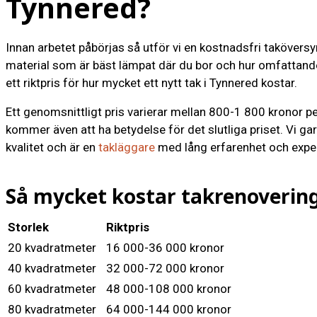
Tynnered?
Innan arbetet påbörjas så utför vi en kostnadsfri taköversy
material som är bäst lämpat där du bor och hur omfattan
ett riktpris för hur mycket ett nytt tak i Tynnered kostar.
Ett genomsnittligt pris varierar mellan 800-1 800 kronor p
kommer även att ha betydelse för det slutliga priset. Vi garan
kvalitet och är en
takläggare
med lång erfarenhet och exper
Så mycket kostar takrenovering
Storlek
Riktpris
20 kvadratmeter
16 000-36 000 kronor
40 kvadratmeter
32 000-72 000 kronor
60 kvadratmeter
48 000-108 000 kronor
80 kvadratmeter
64 000-144 000 kronor