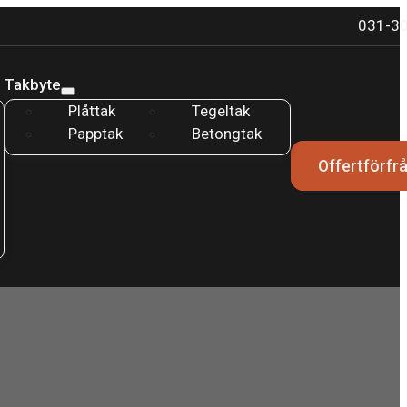
031-30
Takbyte
Plåttak
Tegeltak
Papptak
Betongtak
Offertförfr