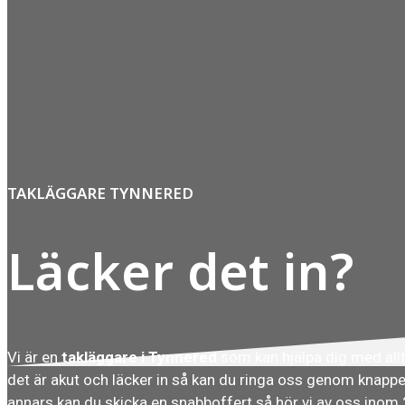
TAKLÄGGARE TYNNERED
Läcker det in?
Vi är en
takläggare i Tynnered
som kan hjälpa dig med all
det är akut och läcker in så kan du ringa oss genom knapp
annars kan du skicka en snabboffert så hör vi av oss inom