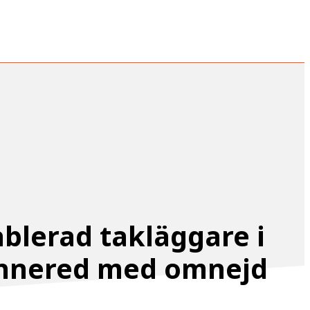
ablerad takläggare i
nnered med omnejd