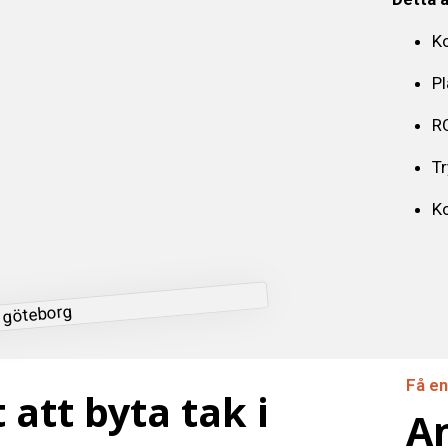
Ko
Pl
RO
T
Ko
Få en
att byta tak i
An