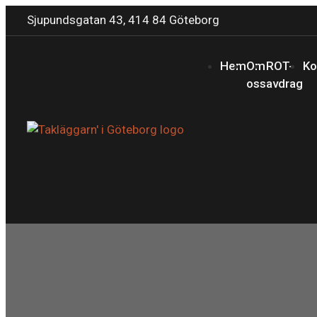
Sjupundsgatan 43, 414 84 Göteborg
Hem
Om
ROT-
Ko
oss
avdrag