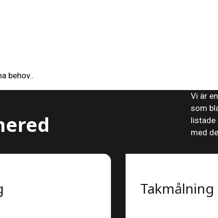
a behov..
Vi är e
som bla
nnered
listade
med det
g
Takmålning 