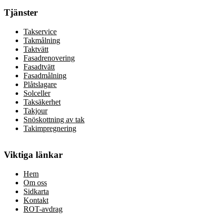
Tjänster
Takservice
Takmålning
Taktvätt
Fasadrenovering
Fasadtvätt
Fasadmålning
Plåtslagare
Solceller
Taksäkerhet
Takjour
Snöskottning av tak
Takimpregnering
Viktiga länkar
Hem
Om oss
Sidkarta
Kontakt
ROT-avdrag