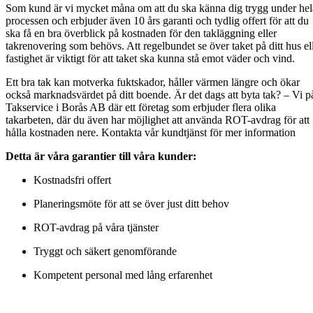
Som kund är vi mycket måna om att du ska känna dig trygg under hel
processen och erbjuder även 10 års garanti och tydlig offert för att du
ska få en bra överblick på kostnaden för den takläggning eller
takrenovering som behövs. Att regelbundet se över taket på ditt hus el
fastighet är viktigt för att taket ska kunna stå emot väder och vind.
Ett bra tak kan motverka fuktskador, håller värmen längre och ökar
också marknadsvärdet på ditt boende. Är det dags att byta tak? – Vi p
Takservice i Borås AB där ett företag som erbjuder flera olika
takarbeten, där du även har möjlighet att använda ROT-avdrag för att
hålla kostnaden nere. Kontakta vår kundtjänst för mer information
Detta är våra garantier till våra kunder:
Kostnadsfri offert
Planeringsmöte för att se över just ditt behov
ROT-avdrag på våra tjänster
Tryggt och säkert genomförande
Kompetent personal med lång erfarenhet