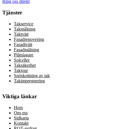
Ring oss direkt
Tjänster
Takservice
Takmålning
Taktvätt
Fasadrenovering
Fasadtvätt
Fasadmålning
Plåtslagare
Solceller
Taksäkerhet
Takjour
Snöskottning av tak
Takimpregnering
Viktiga länkar
Hem
Om oss
Sidkarta
Kontakt
ROT-avdrag