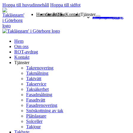
Hoppa till huvudinnehåll
Hoppa till sidfot
Hem
Om oss
ROT-avdrag
Kontakt
Tjänster
Takrenovering
Takmålning
Taktvätt
Takservice
Taksäkerhet
Fasadmålning
Fasadtvätt
Fasadrenovering
Snöskottning av tak
Plåtslagare
Solceller
Takjour
Hem
Om oss
ROT-avdrag
Kontakt
Tjänster
Takrenovering
Takmålning
Taktvätt
Takservice
Taksäkerhet
Fasadmålning
Fasadtvätt
Fasadrenovering
Snöskottning av tak
Plåtslagare
Solceller
Takjour
Takbyte