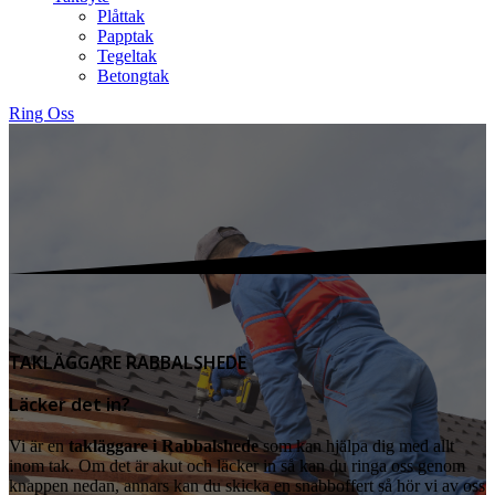
Plåttak
Papptak
Tegeltak
Betongtak
Ring Oss
TAKLÄGGARE RABBALSHEDE
Läcker det in?
Vi är en
takläggare i Rabbalshede
som kan hjälpa dig med allt
inom tak. Om det är akut och läcker in så kan du ringa oss genom
knappen nedan, annars kan du skicka en snabboffert så hör vi av oss