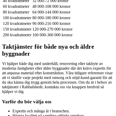
40 kvadratmeter
32 000-72 000 kronor
60 kvadratmeter
48 000-108 000 kronor
80 kvadratmeter
64 000-144 000 kronor
100 kvadratmeter
80 000-180 000 kronor
120 kvadratmeter
96 000-216 000 kronor
150 kvadratmeter
120 000-270 000 kronor
200 kvadratmeter
160 000-360 000 kronor
Taktjänster för både nya och äldre
byggnader
Vi hjälper både dig med underhåll, renovering eller takbyte av
moderna fastigheter eller äldre byggnader där det krävs expertis för
att anpassa material efter konstruktion. Våra tidigare referenser visar
att vi slutför varje projekt med omsorg och nöjd-kund-garanti för att
du ska känna dig trygg genom hela processen. Om du är i behov av
taktjänster i Rabbalshede, kontakta oss via knappen bredvid så
hjälper vi dig
Varför du bör välja oss
Expertis och många år i branschen.
Högsta kvalitet på samtliga utförda uppdrag.