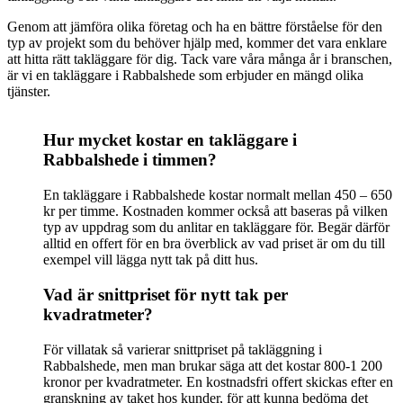
Genom att jämföra olika företag och ha en bättre förståelse för den
typ av projekt som du behöver hjälp med, kommer det vara enklare
att hitta rätt takläggare för dig. Tack vare våra många år i branschen,
är vi en takläggare i Rabbalshede som erbjuder en mängd olika
tjänster.
Hur mycket kostar en takläggare i
Rabbalshede i timmen?
En takläggare i Rabbalshede kostar normalt mellan 450 – 650
kr per timme. Kostnaden kommer också att baseras på vilken
typ av uppdrag som du anlitar en takläggare för. Begär därför
alltid en offert för en bra överblick av vad priset är om du till
exempel vill lägga nytt tak på ditt hus.
Vad är snittpriset för nytt tak per
kvadratmeter?
För villatak så varierar snittpriset på takläggning i
Rabbalshede, men man brukar säga att det kostar 800-1 200
kronor per kvadratmeter. En kostnadsfri offert skickas efter en
granskning av taket hos kunder, för att kunna bedöma det