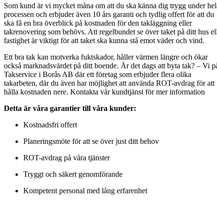
Som kund är vi mycket måna om att du ska känna dig trygg under hel
processen och erbjuder även 10 års garanti och tydlig offert för att du
ska få en bra överblick på kostnaden för den takläggning eller
takrenovering som behövs. Att regelbundet se över taket på ditt hus el
fastighet är viktigt för att taket ska kunna stå emot väder och vind.
Ett bra tak kan motverka fuktskador, håller värmen längre och ökar
också marknadsvärdet på ditt boende. Är det dags att byta tak? – Vi p
Takservice i Borås AB där ett företag som erbjuder flera olika
takarbeten, där du även har möjlighet att använda ROT-avdrag för att
hålla kostnaden nere. Kontakta vår kundtjänst för mer information
Detta är våra garantier till våra kunder:
Kostnadsfri offert
Planeringsmöte för att se över just ditt behov
ROT-avdrag på våra tjänster
Tryggt och säkert genomförande
Kompetent personal med lång erfarenhet