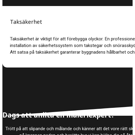
Taksäkerhet
Taksäkerhet är viktigt för att förebygga olyckor. En professione
installation av säkerhetssystem som takstegar och snörasskyd
Att satsa på taksäkerhet garanterar byggnadens hållbarhet och
Dags att anlita en måleriexpert?
Trött på att slipande och målande och känner att det vore rätt skö