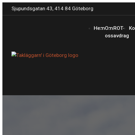
Sjupundsgatan 43, 414 84 Göteborg
Hem
Om
ROT-
Ko
oss
avdrag