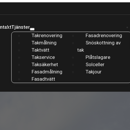
ntakt
Tjänster
Takrenovering
Fasadrenovering
Takmålning
Snöskottning av
Taktvätt
tak
Takservice
Plåtslagare
Taksäkerhet
Solceller
Fasadmålning
Takjour
Fasadtvätt