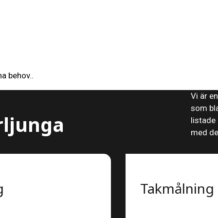
a behov..
Vi är e
som bla
rljunga
listade
med det
g
Takmålning 