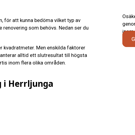
Osäke
n, för att kunna bedöma vilket typ av
genom
de renovering som behövs. Nedan ser du
inom 
G
er kvadratmeter. Men enskilda faktorer
terar alltid ett slutresultat till högsta
tis inom flera olika områden.
 i Herrljunga