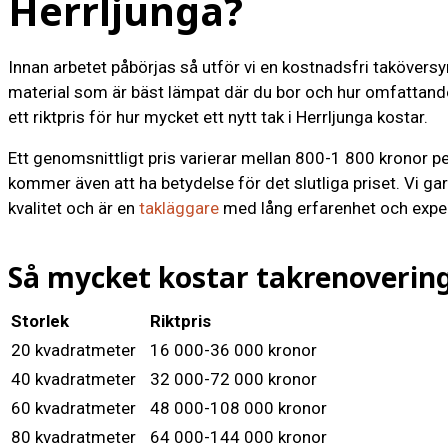
Herrljunga?
Innan arbetet påbörjas så utför vi en kostnadsfri taköversy
material som är bäst lämpat där du bor och hur omfattan
ett riktpris för hur mycket ett nytt tak i Herrljunga kostar.
Ett genomsnittligt pris varierar mellan 800-1 800 kronor p
kommer även att ha betydelse för det slutliga priset. Vi garan
kvalitet och är en
takläggare
med lång erfarenhet och exper
Så mycket kostar takrenovering
Storlek
Riktpris
20 kvadratmeter
16 000-36 000 kronor
40 kvadratmeter
32 000-72 000 kronor
60 kvadratmeter
48 000-108 000 kronor
80 kvadratmeter
64 000-144 000 kronor