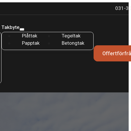
031-30
Takbyte
Plåttak
Tegeltak
Papptak
Betongtak
Offertförfr