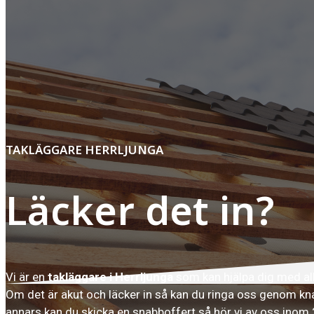
TAKLÄGGARE HERRLJUNGA
Läcker det in?
Vi är en
takläggare i Herrljunga
som kan hjälpa dig med all
Om det är akut och läcker in så kan du ringa oss genom k
annars kan du skicka en snabboffert så hör vi av oss inom