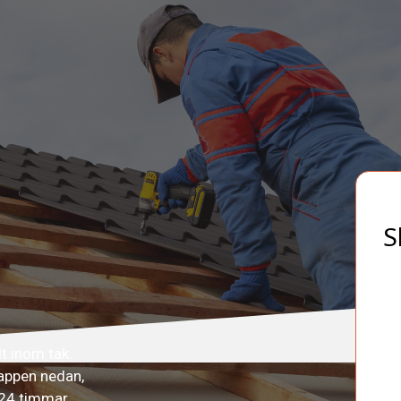
S
t inom tak.
nappen nedan,
 24 timmar.