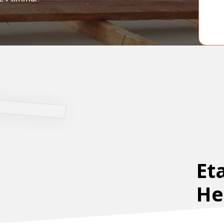
Et
He