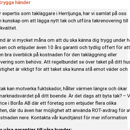
 trygga händer
 expertis som takläggare i Herrljunga, har vi samlat på oss
 kunskap om att lägga nytt tak och utföra takrenovering till
kvalitet.
d är vi mycket måna om att du ska känna dig trygg under h
en och erbjuder även 10 års garanti och tydlig offert för at
en bra överblick på kostnaden för den takläggning eller
vering som behövs. Att regelbundet se över taket på ditt hu
astighet är viktigt för att taket ska kunna stå emot väder och
 tak kan motverka fuktskador, håller värmen längre och ökar
arknadsvärdet på ditt boende. Är det dags att byta tak? – V
ice i Borås AB där ett företag som erbjuder flera olika
ten, där du även har möjlighet att använda ROT-avdrag för a
ostnaden nere. Kontakta vår kundtjänst för mer information
r våra garantier till våra kunder: