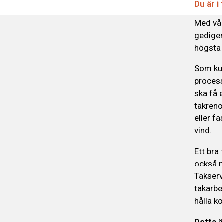
Du är i
Med vår
gedigen
högsta 
Som kun
process
ska få 
takreno
eller f
vind.
Ett bra
också m
Takserv
takarbe
hålla k
Detta ä