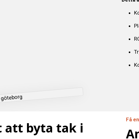
Ko
Pl
RO
T
Ko
Få en
att byta tak i
An