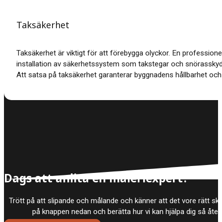
Taksäkerhet
Taksäkerhet är viktigt för att förebygga olyckor. En professione
installation av säkerhetssystem som takstegar och snörasskyd
Att satsa på taksäkerhet garanterar byggnadens hållbarhet och
Dags att anlita en måleriexpert?
Trött på att slipande och målande och känner att det vore rätt skö
på knappen nedan och berätta hur vi kan hjälpa dig så åt