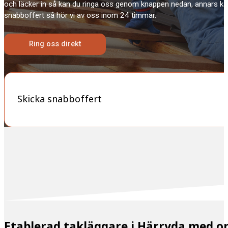
och läcker in så kan du ringa oss genom knappen nedan, annars ka
snabboffert så hör vi av oss inom 24 timmar.
Ring oss direkt
Skicka snabboffert
Etablerad takläggare i Härryda med 