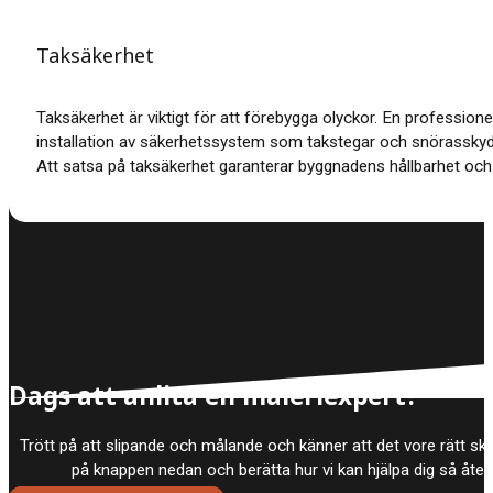
Taksäkerhet
Taksäkerhet är viktigt för att förebygga olyckor. En professione
installation av säkerhetssystem som takstegar och snörasskyd
Att satsa på taksäkerhet garanterar byggnadens hållbarhet och
Dags att anlita en måleriexpert?
Trött på att slipande och målande och känner att det vore rätt skö
på knappen nedan och berätta hur vi kan hjälpa dig så åt