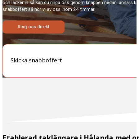
och läcker in så kan du ringa oss genom knappen nedan, annars ka
snabboffert så hör vi av oss inom 24 timmar.
Ring oss direkt
Skicka snabboffert
Etablerad takläggare i Hålanda med 