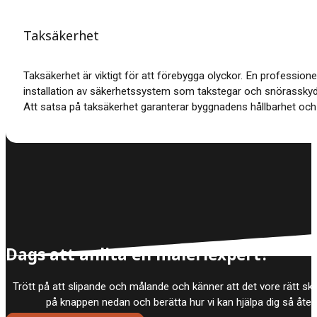
Taksäkerhet
Taksäkerhet är viktigt för att förebygga olyckor. En professione
installation av säkerhetssystem som takstegar och snörasskyd
Att satsa på taksäkerhet garanterar byggnadens hållbarhet och
Dags att anlita en måleriexpert?
Trött på att slipande och målande och känner att det vore rätt skö
på knappen nedan och berätta hur vi kan hjälpa dig så åt