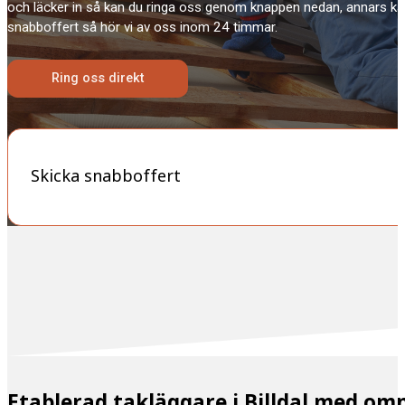
och läcker in så kan du ringa oss genom knappen nedan, annars ka
snabboffert så hör vi av oss inom 24 timmar.
Ring oss direkt
Skicka snabboffert
Etablerad takläggare i Billdal med om